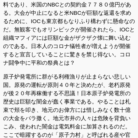
料であり、米国のNBCとの契約金７７８０億円があ
る。大会が中止になると米NBCが巨額な返還を求め
るために、IOCも東京都もなりふり構わずに懸命なの
だ。無観客でもオリンピックが開催されたら、IOCと
組織マフィアには巨額な金がザクザク懐に舞い込む
のである。日本人のコロナ犠牲者が増えようが開催
すると宣言していることに驚きを禁じ得ない。コロ
ナ闘争中に平和の祭典とは？
原子炉発電所に群がる利権漁りが止まらない悲しい
国。原発の運転が原則４０年と決めたが、老朽原発
が後２０年再稼働する不思議！日本原子炉発電所の
歴史は巨額な闇金が蠢く事業である。やることは札
束で頬を叩き、地元のお偉方には惜しみなく数十億
の大金をバラ撒く。地元市井の人々は危険を背負い
こみ、使われた闇金は電気料金に加算されるのだ。
ここで暗躍するのが「原子力村」と呼ばれる産や官