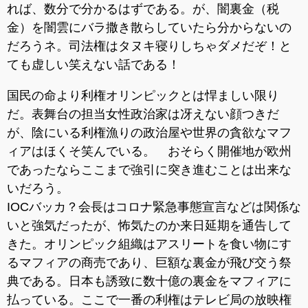
れば、数分で分かるはずである。が、闇裏金（税
金）を闇雲にバラ撒き散らしていたら分からないの
だろうネ。司法権はタヌキ寝りしちゃダメだぞ！と
ても虚しい笑えない話である！
国民の命より利権オリンピックとは悍ましい限り
だ。表舞台の担当女性政治家は冴えない顔つきだ
が、陰にいる利権漁りの政治屋や世界の貪欲なマフ
ィアはほくそ笑んでいる。 おそらく開催地が欧州
であったならここまで強引に突き進むことは出来な
いだろう。
IOCバッカ？会長はコロナ緊急事態宣言などは関係な
いと強気だったが、怖気たのか来日延期を通告して
きた。オリンピック組織はアスリートを食い物にす
るマフィアの商売であり、巨額な裏金が飛び交う祭
典である。日本も誘致に数十億の裏金をマフィアに
払っている。ここで一番の利権はテレビ局の放映権