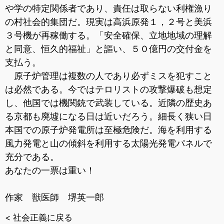
や学の特定関係者であり、責任は取らない利権漁り
の村社会的集団だ。現実は高浜原発１，２号と美浜
３号機が再稼働する。「安全確保、立地地域の理解
と同意、恒久的福祉」と謳い、５０億円の交付金を
支払う。
原子炉管理は複数の人であり必ずミスを犯すこと
は必然である。今ではテロリストの攻撃爆破も想定
し、他国では機関銃で武装している。近隣の歴史あ
る京都も廃墟になる日は近いだろう。細長く狭い日
本国での原子炉発電所は至極危険だ。海を利用する
風力発電と山の傾斜を利用する太陽光発電パネルで
充分である。
あなたの一票は重い！
作家 獣医師 堺英一郎
< 社会正義に戻る