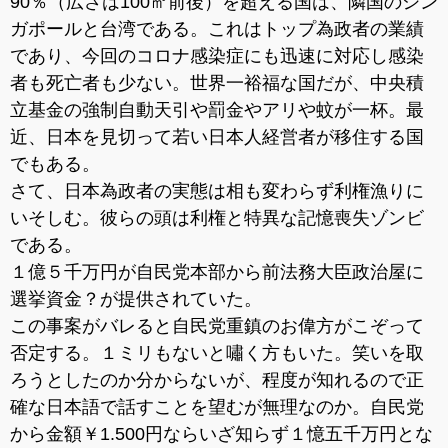
90％（広さは100㎡前後）を超える国は、隣国のシン
ガポールと台湾である。これはトップ為政者の業績
であり、今回のコロナ感染症にも迅速に対応し感染
者も死亡者も少ない。世界一裕福な国だが、中央積
立基金の強制自動天引や罰金やアリや蚊が一杯。最
近、日本を見切って若い日本人経営者が移住する国
でもある。
さて、日本為政者の実態は相も変わらず利権漁りに
いそしむ。彼らの頭は利権と特異な記憶喪失ゾンビ
である。
１億５千万円が自民党本部から前法務大臣政治屋に
選挙資金？が提供されていた。
この事案がバレると自民党重鎮のお偉方がこぞって
否定する。１ミリもないと嘯く方もいた。笑いを取
ろうとしたのか分からないが、程度が知れるので正
確な日本語で話すことを望むが無理なのか。自民党
から金額￥1.500円ならいざ知らず１憶五千万円とな